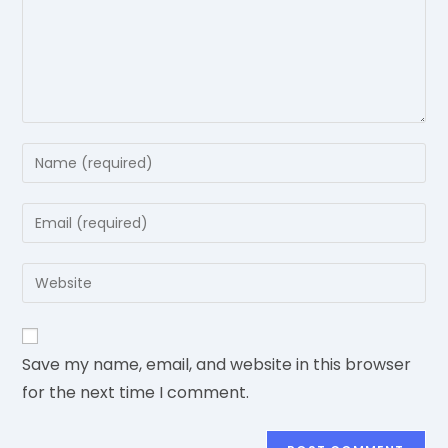
Enter
your
name
Enter
or
your
username
email
Enter
to
address
your
comment
to
website
comment
URL
Save my name, email, and website in this browser
(optional)
for the next time I comment.